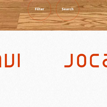
Filter
Search
 JOCAVI