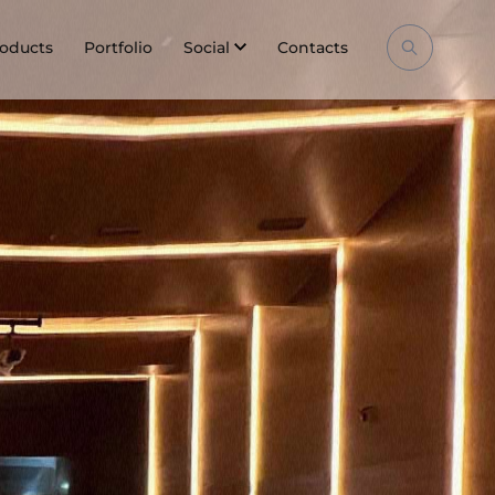
Search
oducts
Portfolio
Social
Contacts